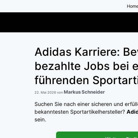
Zum
Hom
Inhalt
springen
Adidas Karriere: B
bezahlte Jobs bei 
führenden Sportarti
Markus Schneider
22. Mai 2026
von
Suchen Sie nach einer sicheren und erfül
bekanntesten Sportartikelhersteller?
Adid
sein.