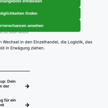
lenangebote entdecken
glichkeiten finden
rrierechancen ansehen
ben auf dieser Website
nen Wechsel in den Einzelhandel, die Logistik, das
ld in Erwägung ziehen.
oup: Dein
→
in der
g für ein
→
mit