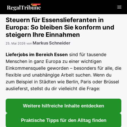
Zum
Me
Inhalt
springen
Steuern für Essenslieferanten in
Europa: So bleiben Sie konform und
steigern Ihre Einnahmen
Markus Schneider
25. Mai 2026
von
Lieferjobs im Bereich Essen
sind für tausende
Menschen in ganz Europa zu einer wichtigen
Einkommensquelle geworden – besonders für alle, die
flexible und unabhängige Arbeit suchen. Wenn du
zum Beispiel in Städten wie Berlin, Paris oder Brüssel
auslieferst, stellst du dir vielleicht die Frage:
Weitere hilfreiche Inhalte entdecken
Praktische Tipps für den Alltag finden