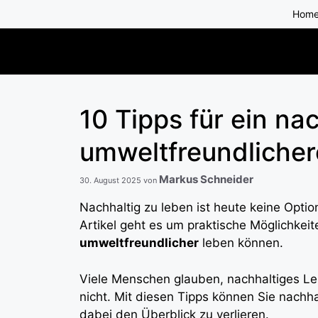
Zum
Hom
Inhalt
springen
10 Tipps für ein na
umweltfreundliche
Markus Schneider
30. August 2025
von
Nachhaltig zu leben ist heute keine Opti
Artikel geht es um praktische Möglichkeit
umweltfreundlicher
leben können.
Viele Menschen glauben, nachhaltiges Leb
nicht. Mit diesen Tipps können Sie nach
dabei den Überblick zu verlieren.