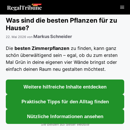
Zum
Me
Inhalt
springen
Was sind die besten Pflanzen für zu
Hause?
Markus Schneider
22. Mai 2026
von
Die
besten Zimmerpflanzen
zu finden, kann ganz
schön überwältigend sein – egal, ob du zum ersten
Mal Grün in deine eigenen vier Wände bringst oder
einfach deinen Raum neu gestalten möchtest.
Weitere hilfreiche Inhalte entdecken
Praktische Tipps für den Alltag finden
Nützliche Informationen ansehen
Sie bleiben auf dieser Website