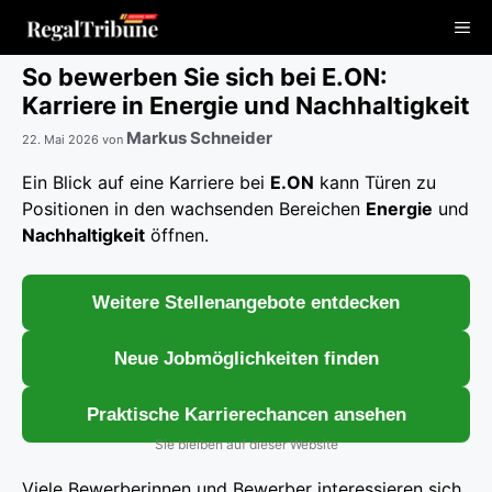
Zum
Me
Inhalt
springen
So bewerben Sie sich bei E.ON:
Karriere in Energie und Nachhaltigkeit
Markus Schneider
22. Mai 2026
von
Ein Blick auf eine Karriere bei
E.ON
kann Türen zu
Positionen in den wachsenden Bereichen
Energie
und
Nachhaltigkeit
öffnen.
Weitere Stellenangebote entdecken
Neue Jobmöglichkeiten finden
Praktische Karrierechancen ansehen
Sie bleiben auf dieser Website
Viele Bewerberinnen und Bewerber interessieren sich