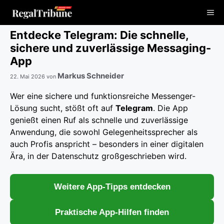
Zum
Me
Inhalt
springen
Entdecke Telegram: Die schnelle,
sichere und zuverlässige Messaging-
App
Markus Schneider
22. Mai 2026
von
Wer eine sichere und funktionsreiche Messenger-
Lösung sucht, stößt oft auf
Telegram
. Die App
genießt einen Ruf als schnelle und zuverlässige
Anwendung, die sowohl Gelegenheitssprecher als
auch Profis anspricht – besonders in einer digitalen
Ära, in der Datenschutz großgeschrieben wird.
Weitere App-Tipps entdecken
Praktische App-Hilfen finden