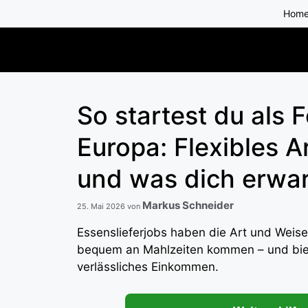
Zum
Hom
Inhalt
springen
So startest du als 
Europa: Flexibles A
und was dich erwar
Markus Schneider
25. Mai 2026
von
Essenslieferjobs haben die Art und Weis
bequem an Mahlzeiten kommen – und biete
verlässliches Einkommen.