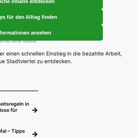
eiche Inhalte entdecken
ps für den Alltag finden
nformationen ansehen
ben auf dieser Website
er einen schnellen Einstieg in die bezahlte Arbeit,
eue Stadtviertel zu entdecken.
eitsregeln in
→
isse für
Mal – Tipps
→